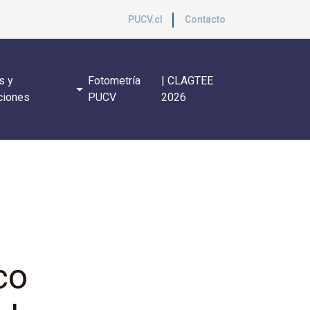
PUCV.cl
Contacto
s y
Fotometría
| CLAGTEE
arrow_drop_down
ciones
PUCV
2026
co