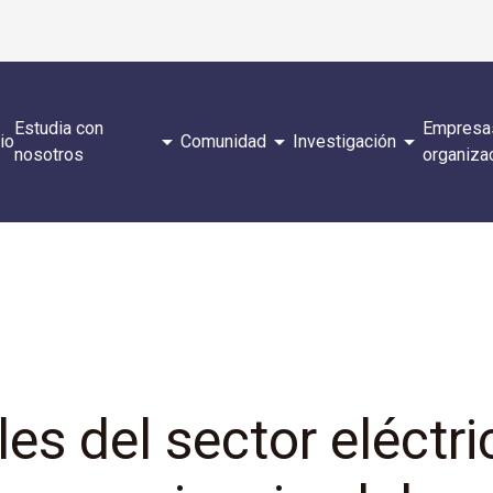
Estudia con
Empresa
arrow_drop_down
arrow_drop_down
arrow_drop_down
cio
Comunidad
Investigación
nosotros
organiza
es del sector eléctri