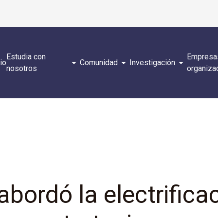
Estudia con
Empresa
arrow_drop_down
arrow_drop_down
arrow_drop_down
cio
Comunidad
Investigación
nosotros
organiza
abordó la electrifica