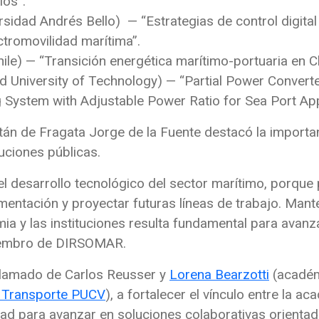
íos”.
rsidad Andrés Bello) — “Estrategias de control digit
ctromovilidad marítima”.
le) — “Transición energética marítimo-portuaria en Ch
d University of Technology) — “Partial Power Convert
 System with Adjustable Power Ratio for Sea Port App
itán de Fragata Jorge de la Fuente destacó la importa
tuciones públicas.
el desarrollo tecnológico del sector marítimo, porqu
mentación y proyectar futuras líneas de trabajo. Man
ia y las instituciones resulta fundamental para avanz
miembro de DIRSOMAR.
 llamado de Carlos Reusser y
Lorena Bearzotti
(académ
y Transporte PUCV
), a fortalecer el vínculo entre la 
d para avanzar en soluciones colaborativas orientada