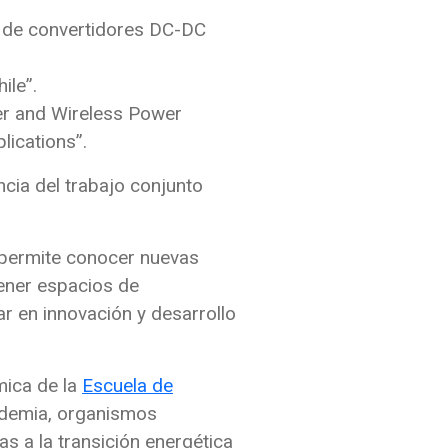
al de convertidores DC-DC
ile”.
er and Wireless Power
lications”.
ncia del trabajo conjunto
e permite conocer nuevas
tener espacios de
ar en innovación y desarrollo
ica de la
Escuela de
academia, organismos
s a la transición energética